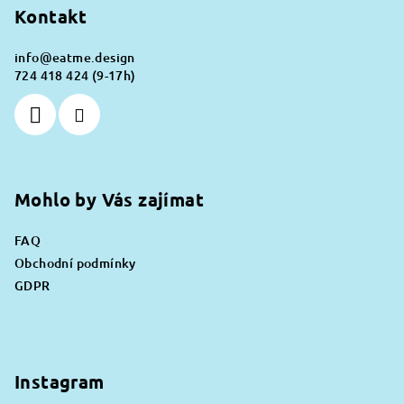
p
Kontakt
a
info
@
eatme.design
t
724 418 424 (9-17h)
í
Mohlo by Vás zajímat
FAQ
Obchodní podmínky
GDPR
Instagram