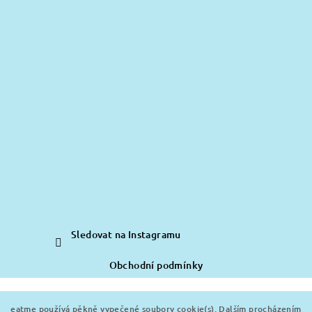
Sledovat na Instagramu
Obchodní podmínky
Copyright 2026
eatmebags
. Všechna práva vyhrazena.
eatme používá pěkně vypečené soubory cookie(s). Dalším procházením