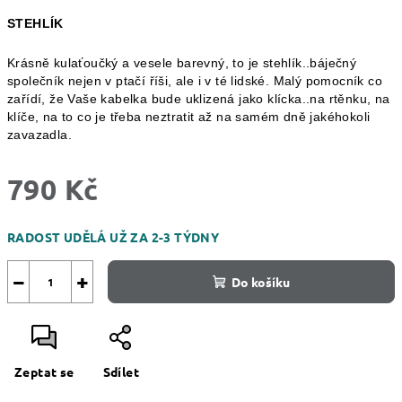
STEHLÍK
Krásně kulaťoučký a vesele barevný, to je stehlík..báječný
společník nejen v ptačí říši, ale i v té lidské.
Malý pomocník co
zařídí, že Vaše kabelka bude uklizená jako klícka..na rtěnku, na
klíče, na to co je třeba neztratit až na samém dně jakéhokoli
zavazadla.
790 Kč
Měrná
RADOST UDĚLÁ UŽ ZA 2-3 TÝDNY
cena:
−
+
Do košíku
Zeptat se
Sdílet