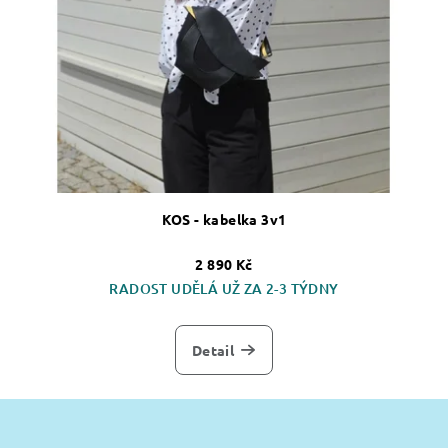
KOS - kabelka 3v1
2 890 Kč
RADOST UDĚLÁ UŽ ZA 2-3 TÝDNY
Detail
Z
á