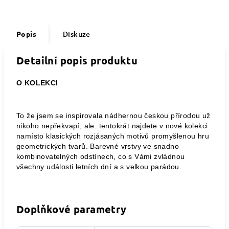
Popis
Diskuze
Detailní popis produktu
O KOLEKCI
To že jsem se inspirovala nádhernou českou přírodou už
nikoho nepřekvapí, ale..tentokrát najdete v nové kolekci
namísto klasických rozjásaných motivů promyšlenou hru
geometrických tvarů. Barevné vrstvy ve snadno
kombinovatelných odstínech, co s Vámi zvládnou
všechny události letních dní a s velkou parádou.
Doplňkové parametry