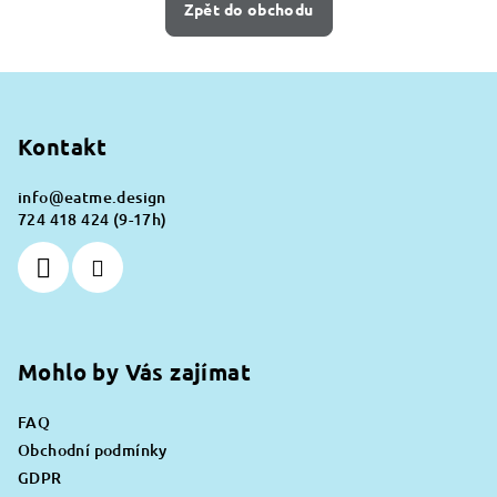
Zpět do obchodu
Z
á
p
Kontakt
a
info
@
eatme.design
t
724 418 424 (9-17h)
í
Mohlo by Vás zajímat
FAQ
Obchodní podmínky
GDPR