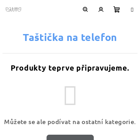
Přejít
na
obsah
Nákupn
Hledat
Přihlášení
Taštička na telefon
košík
Produkty teprve připravujeme.
Můžete se ale podívat na ostatní kategorie.