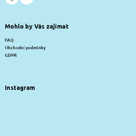
y
v
ý
p
Mohlo by Vás zajímat
i
s
FAQ
u
Obchodní podmínky
GDPR
Instagram